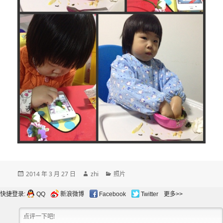
发
作
分
2014 年 3 月 27 日
zhi
照片
布
者
类
于
快捷登录:
QQ
新浪微博
Facebook
Twitter
更多>>