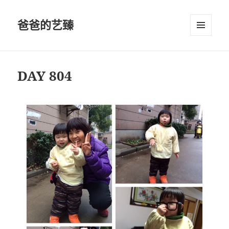
爸爸的艺臻
菜单和
挂件
DAY 804