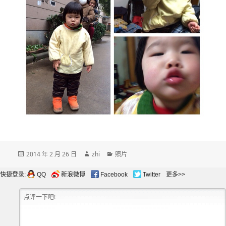
发
作
分
2014 年 2 月 26 日
zhi
照片
布
者
类
于
快捷登录:
QQ
新浪微博
Facebook
Twitter
更多>>