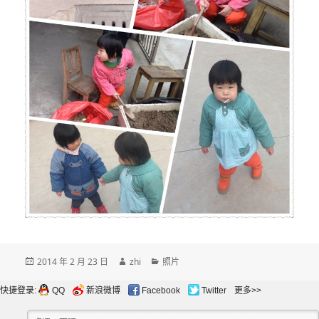
发
作
分
2014 年 2 月 23 日
zhi
照片
布
者
类
于
快捷登录:
QQ
新浪微博
Facebook
Twitter
更多>>