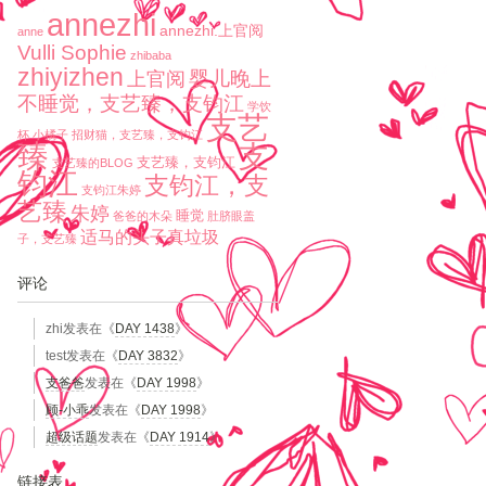
annezhi
annezhi.上官阅
anne
Vulli Sophie
zhibaba
zhiyizhen
婴儿晚上
上官阅
不睡觉，支艺臻，支钧江
学饮
支艺
杯
小橘子
招财猫，支艺臻，支钧江
臻
支
支艺臻，支钧江
支艺臻的BLOG
钧江
支钧江，支
支钧江朱婷
艺臻
朱婷
睡觉
爸爸的木朵
肚脐眼盖
适马的头子真垃圾
子，支艺臻
评论
zhi
发表在《
DAY 1438
》
test
发表在《
DAY 3832
》
支爸爸
发表在《
DAY 1998
》
顾-小乖
发表在《
DAY 1998
》
超级话题
发表在《
DAY 1914
》
链接表