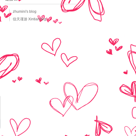
zhumini's blog
信天谨游 Xintian.org