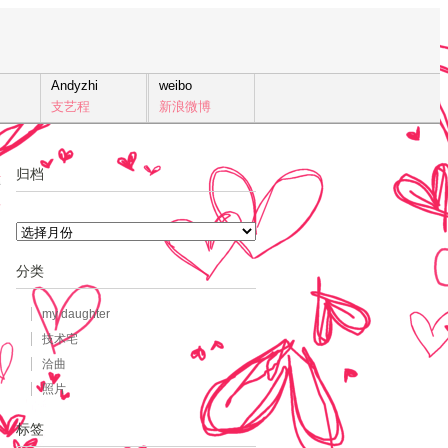
Andyzhi
weibo
支艺程
新浪微博
归档
4
发
归
档
分类
my daughter
技术宅
洽曲
照片
标签