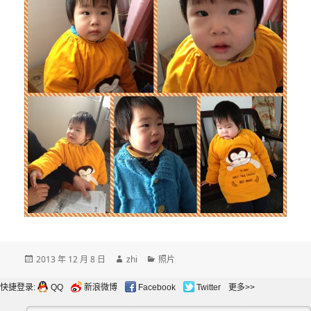
发
作
分
2013 年 12 月 8 日
zhi
照片
布
者
类
于
快捷登录:
QQ
新浪微博
Facebook
Twitter
更多>>