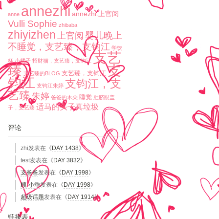
annezhi
annezhi.上官阅
anne
Vulli Sophie
zhibaba
zhiyizhen
婴儿晚上
上官阅
不睡觉，支艺臻，支钧江
学饮
支艺
杯
小橘子
招财猫，支艺臻，支钧江
臻
支
支艺臻，支钧江
支艺臻的BLOG
钧江
支钧江，支
支钧江朱婷
艺臻
朱婷
睡觉
爸爸的木朵
肚脐眼盖
适马的头子真垃圾
子，支艺臻
评论
zhi
发表在《
DAY 1438
》
test
发表在《
DAY 3832
》
支爸爸
发表在《
DAY 1998
》
顾-小乖
发表在《
DAY 1998
》
超级话题
发表在《
DAY 1914
》
链接表