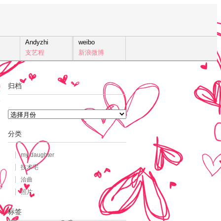
Andyzhi
weibo
支艺程
新浪微博
归档
3
发
归
档
分类
my daughter
技术宅
洽曲
照片
标签