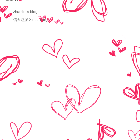
zhumini's blog
信天谨游 Xintian.org