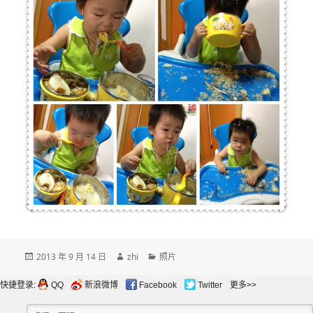
发
作
分
2013 年 9 月 14 日
zhi
照片
布
者
类
于
快捷登录:
QQ
新浪微博
Facebook
Twitter
更多>>