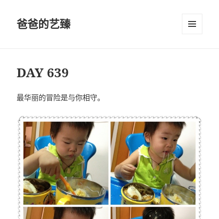
爸爸的艺臻
菜单和
挂件
DAY 639
最华丽的冒险是与你相守。