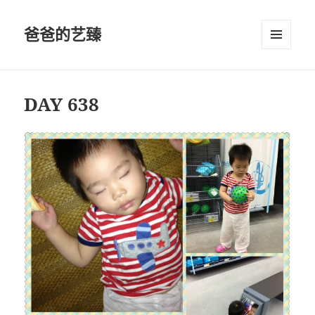
爸爸的艺臻
菜单和
挂件
DAY 638