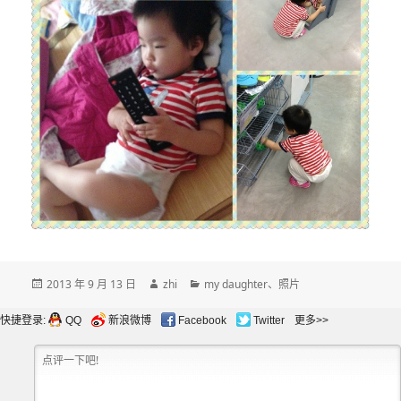
发
作
分
2013 年 9 月 13 日
zhi
my daughter
、
照片
布
者
类
于
快捷登录:
QQ
新浪微博
Facebook
Twitter
更多>>