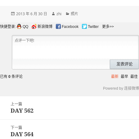
发
作
分
2013 年 6 月 30 日
zhi
照片
布
者
类
于
快捷登录:
QQ
新浪微博
Facebook
Twitter
更多>>
发表评论
已有
0
条评论
最新
最早
最佳
Powered by 连接微博
文
上一篇
章
DAY 562
上
导
篇
航
文
下一篇
章：
DAY 564
下