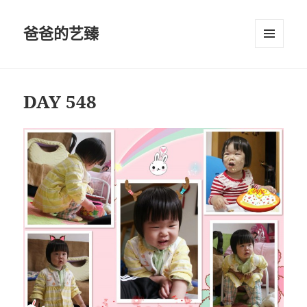
爸爸的艺臻
菜单和
挂件
DAY 548