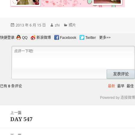
发
作
分
2013 年 6 月 15 日
zhi
照片
布
者
类
于
快捷登录:
QQ
新浪微博
Facebook
Twitter
更多>>
发表评论
已有
0
条评论
最新
最早
最佳
Powered by 连接微博
文
上一篇
章
DAY 547
上
导
篇
航
文