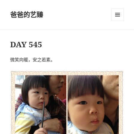
爸爸的艺臻
菜单和
挂件
DAY 545
微笑向暖，安之若素。