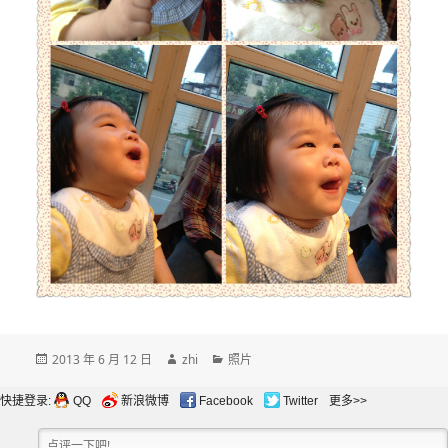
发
作
分
2013 年 6 月 12 日
zhi
照片
布
者
类
于
快捷登录:
QQ
新浪微博
Facebook
Twitter
更多>>