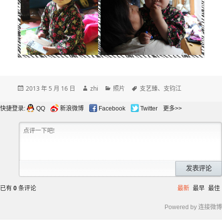
发
作
分
标
2013 年 5 月 16 日
zhi
照片
支艺臻
、
支钧江
布
者
类
签
于
快捷登录:
QQ
新浪微博
Facebook
Twitter
更多>>
发表评论
已有
0
条评论
最新
最早
最佳
Powered by 连接微博