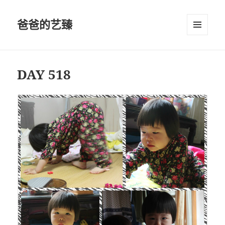
爸爸的艺臻
菜单和
挂件
DAY 518