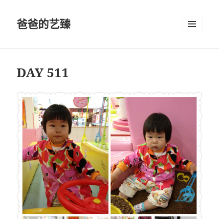
爸爸的艺臻
菜单和
挂件
DAY 511