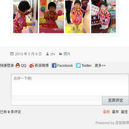
发
作
分
2013 年 5 月 9 日
zhi
照片
布
者
类
于
快捷登录:
QQ
新浪微博
Facebook
Twitter
更多>>
发表评论
已有
0
条评论
最新
最早
最佳
Powered by 连接微博