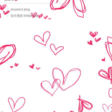
zhumini's blog
信天谨游 Xintian.org