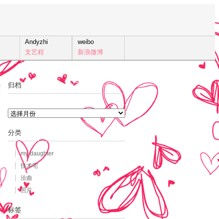
Andyzhi
weibo
支艺程
新浪微博
归档
3
发
归
档
分类
my daughter
技术宅
洽曲
照片
标签