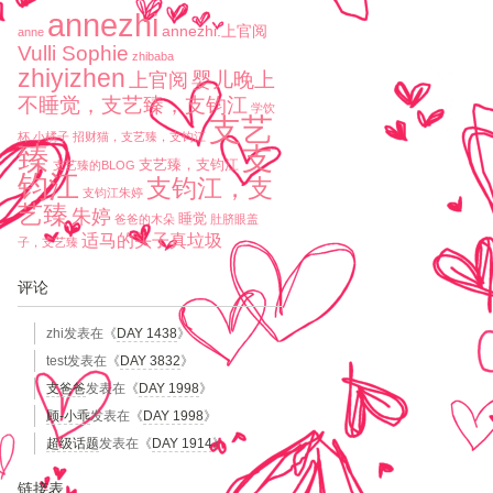
annezhi
annezhi.上官阅
anne
Vulli Sophie
zhibaba
zhiyizhen
婴儿晚上
上官阅
不睡觉，支艺臻，支钧江
学饮
支艺
杯
小橘子
招财猫，支艺臻，支钧江
臻
支
支艺臻，支钧江
支艺臻的BLOG
钧江
支钧江，支
支钧江朱婷
艺臻
朱婷
睡觉
爸爸的木朵
肚脐眼盖
适马的头子真垃圾
子，支艺臻
评论
zhi
发表在《
DAY 1438
》
test
发表在《
DAY 3832
》
支爸爸
发表在《
DAY 1998
》
顾-小乖
发表在《
DAY 1998
》
超级话题
发表在《
DAY 1914
》
链接表