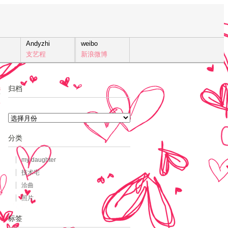
Andyzhi
weibo
支艺程
新浪微博
归档
3
言
归
档
分类
my daughter
技术宅
洽曲
照片
标签