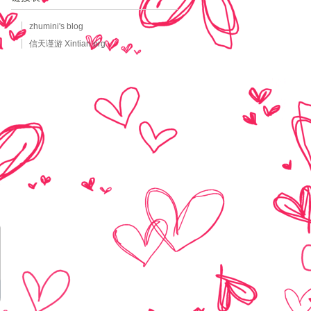
zhumini's blog
信天谨游 Xintian.org