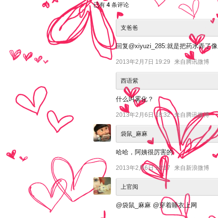
已有
4
条评论
支爸爸
回复@xiyuzi_285:就是把药水
2013年2月7日 19:29
来自腾讯微博
西语紫
什么叫雾化？
2013年2月6日 18:32
来自腾讯微博
袋鼠_麻麻
哈哈，阿姨很厉害的
2013年2月6日 18:17
来自新浪微博
上官阅
@袋鼠_麻麻 @穿着睡衣上网