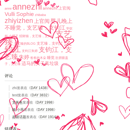
annezhi
annezhi.上官阅
anne
Vulli Sophie
zhibaba
zhiyizhen
婴儿晚上
上官阅
不睡觉，支艺臻，支钧江
学饮
支艺
杯
小橘子
招财猫，支艺臻，支钧江
臻
支
支艺臻，支钧江
支艺臻的BLOG
钧江
支钧江，支
支钧江朱婷
艺臻
朱婷
睡觉
爸爸的木朵
肚脐眼盖
适马的头子真垃圾
子，支艺臻
评论
zhi
发表在《
DAY 1438
》
test
发表在《
DAY 3832
》
支爸爸
发表在《
DAY 1998
》
顾-小乖
发表在《
DAY 1998
》
超级话题
发表在《
DAY 1914
》
链接表