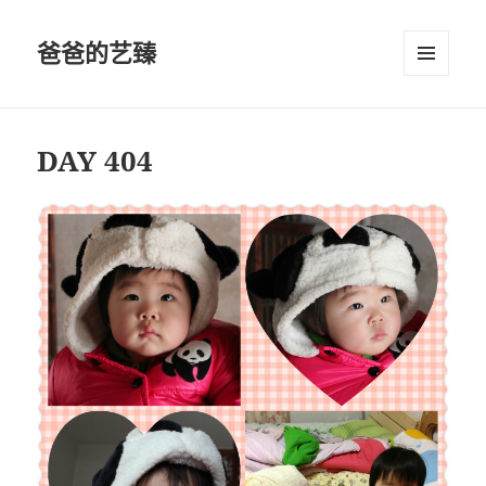
爸爸的艺臻
菜单和
挂件
DAY 404