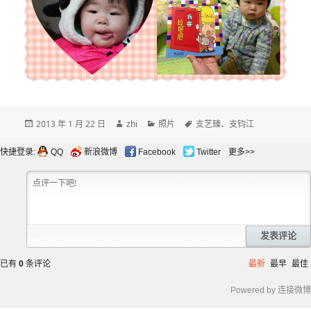
发
作
分
标
2013 年 1 月 22 日
zhi
照片
支艺臻
、
支钧江
布
者
类
签
于
快捷登录:
QQ
新浪微博
Facebook
Twitter
更多>>
发表评论
已有
0
条评论
最新
最早
最佳
Powered by 连接微博