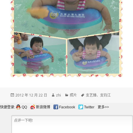
发
作
分
标
2012 年 12 月 22 日
zhi
照片
支艺臻
、
支钧江
布
者
类
签
于
快捷登录:
QQ
新浪微博
Facebook
Twitter
更多>>