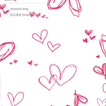
zhumini's blog
信天谨游 Xintian.org