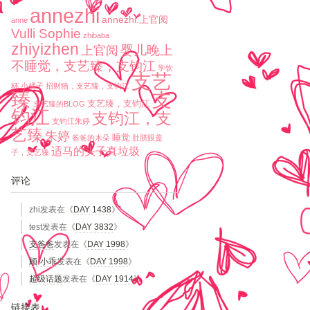
annezhi
annezhi.上官阅
anne
Vulli Sophie
zhibaba
zhiyizhen
婴儿晚上
上官阅
不睡觉，支艺臻，支钧江
学饮
支艺
杯
小橘子
招财猫，支艺臻，支钧江
臻
支
支艺臻，支钧江
支艺臻的BLOG
钧江
支钧江，支
支钧江朱婷
艺臻
朱婷
睡觉
爸爸的木朵
肚脐眼盖
适马的头子真垃圾
子，支艺臻
评论
zhi
发表在《
DAY 1438
》
test
发表在《
DAY 3832
》
支爸爸
发表在《
DAY 1998
》
顾-小乖
发表在《
DAY 1998
》
超级话题
发表在《
DAY 1914
》
链接表