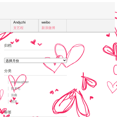
Andyzhi
weibo
支艺程
新浪微博
归档
2
发
归
档
分类
my daughter
技术宅
洽曲
照片
标签