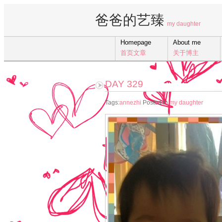
爸爸的艺臻
my daughter
Homepage
About me
首页文章
关于博主
DAY 329
Tags:
annezhi
Posted in
my daughter