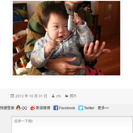
发
作
分
2012 年 10 月 31 日
zhi
照片
布
者
类
于
快捷登录:
QQ
新浪微博
Facebook
Twitter
更多>>