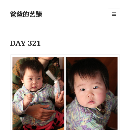
爸爸的艺臻
菜单和
挂件
DAY 321