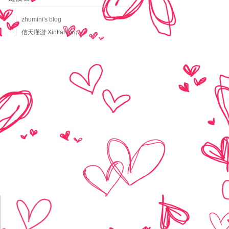
zhumini's blog
信天谨游 Xintian.org