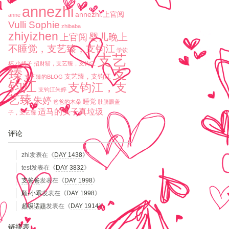
annezhi
annezhi.上官阅
anne
Vulli Sophie
zhibaba
zhiyizhen
婴儿晚上
上官阅
不睡觉，支艺臻，支钧江
学饮
支艺
杯
小橘子
招财猫，支艺臻，支钧江
臻
支
支艺臻，支钧江
支艺臻的BLOG
钧江
支钧江，支
支钧江朱婷
艺臻
朱婷
睡觉
爸爸的木朵
肚脐眼盖
适马的头子真垃圾
子，支艺臻
评论
zhi
发表在《
DAY 1438
》
test
发表在《
DAY 3832
》
支爸爸
发表在《
DAY 1998
》
顾-小乖
发表在《
DAY 1998
》
超级话题
发表在《
DAY 1914
》
链接表