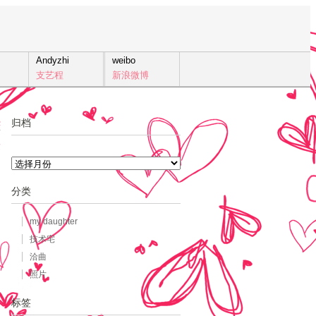
Andyzhi
weibo
支艺程
新浪微博
归档
2
发
归
档
分类
my daughter
技术宅
洽曲
照片
标签