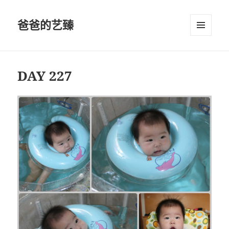
爸爸的艺臻
菜单和
挂件
DAY 227