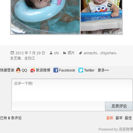
发
作
分
标
2012 年 7 月 29 日
zhi
照片
annezhi
、
zhiyizhen
、
布
者
类
签
支艺臻
、
支钧江
于
快捷登录:
QQ
新浪微博
Facebook
Twitter
更多>>
发表评论
已有
0
条评论
最新
最早
最佳
Powered by 连接微博