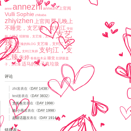
annezhi
annezhi.上官阅
anne
Vulli Sophie
zhibaba
zhiyizhen
婴儿晚上
上官阅
不睡觉，支艺臻，支钧江
学饮
支艺
杯
小橘子
招财猫，支艺臻，支钧江
臻
支
支艺臻，支钧江
支艺臻的BLOG
钧江
支钧江，支
支钧江朱婷
艺臻
朱婷
睡觉
爸爸的木朵
肚脐眼盖
适马的头子真垃圾
子，支艺臻
评论
zhi
发表在《
DAY 1438
》
test
发表在《
DAY 3832
》
支爸爸
发表在《
DAY 1998
》
顾-小乖
发表在《
DAY 1998
》
超级话题
发表在《
DAY 1914
》
链接表