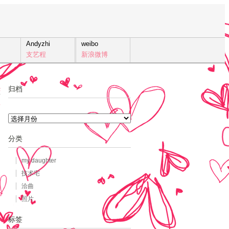
Andyzhi
weibo
支艺程
新浪微博
归档
2
发
归
档
分类
my daughter
技术宅
洽曲
照片
标签