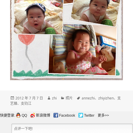
发
作
分
标
2012 年 7 月 7 日
zhi
照片
annezhi
、
zhiyizhen
、
支
布
者
类
签
艺臻
、
支钧江
于
快捷登录:
QQ
新浪微博
Facebook
Twitter
更多>>