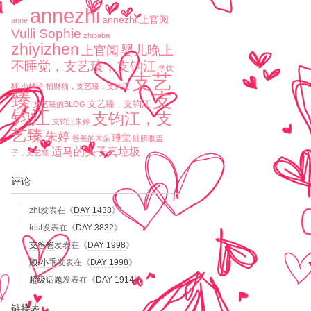
annezhi
annezhi.上官阅
anne
Vulli Sophie
zhibaba
zhiyizhen
婴儿晚上
上官阅
不睡觉，支艺臻，支钧江
学饮
支艺
杯
小橘子
招财猫，支艺臻，支钧江
臻
支
支艺臻，支钧江
支艺臻的BLOG
钧江
支钧江，支
支钧江朱婷
艺臻
朱婷
睡觉
爸爸的木朵
肚脐眼盖
适马的头子真垃圾
子，支艺臻
评论
zhi
发表在《
DAY 1438
》
test
发表在《
DAY 3832
》
支爸爸
发表在《
DAY 1998
》
顾-小乖
发表在《
DAY 1998
》
超级话题
发表在《
DAY 1914
》
链接表