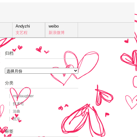
Andyzhi
weibo
支艺程
新浪微博
归档
2
发
归
档
分类
my daughter
技术宅
洽曲
照片
标签