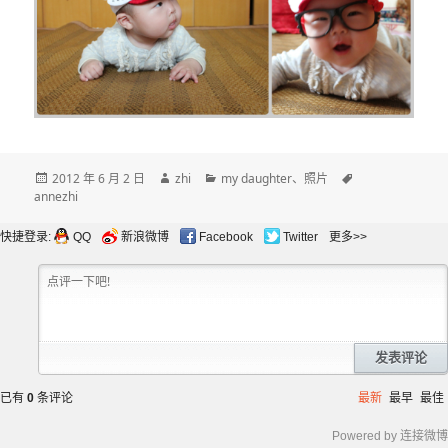
发
作
分
标
2012 年 6 月 2 日
zhi
my daughter
、
照片
布
者
类
签
annezhi
于
快捷登录:
QQ
新浪微博
Facebook
Twitter
更多>>
发表评论
已有
0
条评论
最新
最早
最佳
Powered by 连接微博