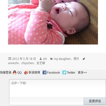
发
作
分
标
2012 年 5 月 18 日
zhi
my daughter
、
照片
布
者
类
签
annezhi
、
zhiyizhen
、
支艺臻
于
快捷登录:
QQ
新浪微博
Facebook
Twitter
更多>>
发表评论