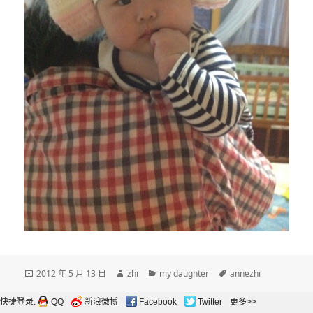
发
作
分
标
2012 年 5 月 13 日
zhi
my daughter
annezhi
布
者
类
签
于
快捷登录:
QQ
新浪微博
Facebook
Twitter
更多>>