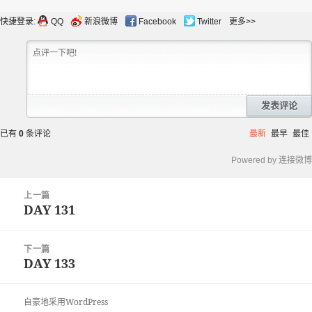
布
者
类
于
快捷登录:
QQ
新浪微博
Facebook
Twitter
更多>>
发表评论
已有
0
条评论
最新
最早
最佳
Powered by 连接微博
文
上一篇
章
DAY 131
上
导
篇
航
文
下一篇
章：
DAY 133
下
篇
文
自豪地采用WordPress