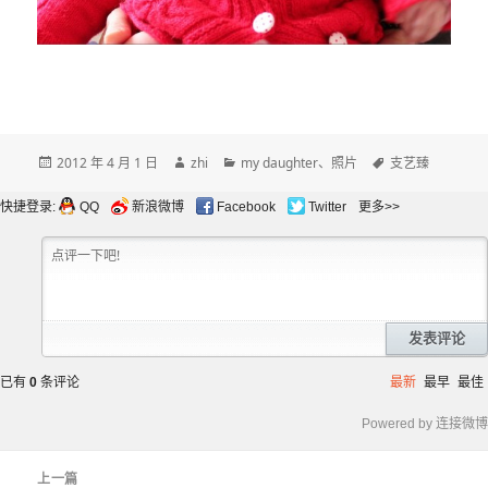
发
作
分
标
2012 年 4 月 1 日
zhi
my daughter
、
照片
支艺臻
布
者
类
签
于
快捷登录:
QQ
新浪微博
Facebook
Twitter
更多>>
发表评论
已有
0
条评论
最新
最早
最佳
Powered by 连接微博
文
上一篇