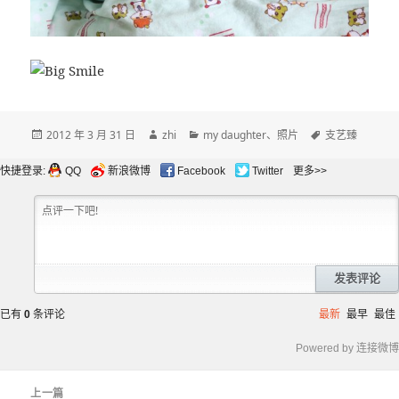
发
作
分
标
2012 年 3 月 31 日
zhi
my daughter
、
照片
支艺臻
布
者
类
签
于
快捷登录:
QQ
新浪微博
Facebook
Twitter
更多>>
发表评论
已有
0
条评论
最新
最早
最佳
Powered by 连接微博
文
上一篇