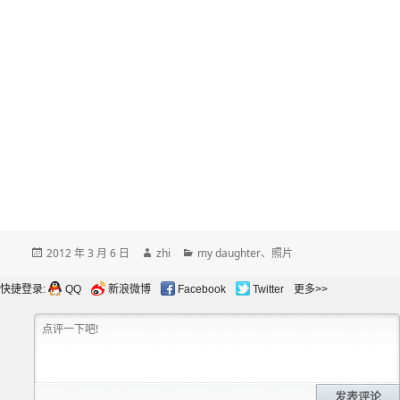
发
作
分
2012 年 3 月 6 日
zhi
my daughter
、
照片
布
者
类
于
快捷登录:
QQ
新浪微博
Facebook
Twitter
更多>>
发表评论