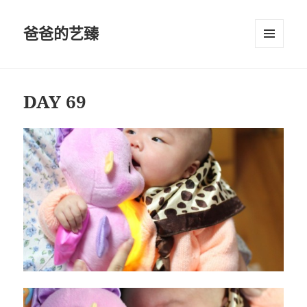
爸爸的艺臻
菜单和
挂件
DAY 69