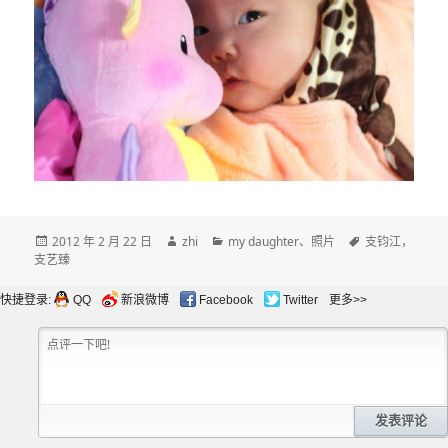
发
作
分
标
2012 年 2 月 22 日
zhi
my daughter
、
照片
支钧江，
布
者
类
签
支艺臻
于
快捷登录:
QQ
新浪微博
Facebook
Twitter
更多>>
发表评论