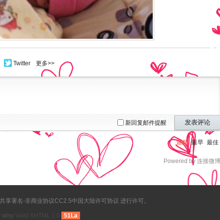
Twitter
更多>>
发表评论
新回复邮件提醒
最新
最早
最佳
Powered by 连接微
享署名-非商业协议CC2.5中国大陆许可协议 进行许可。
y
wlsy
Valid XHTML 1.0
51La