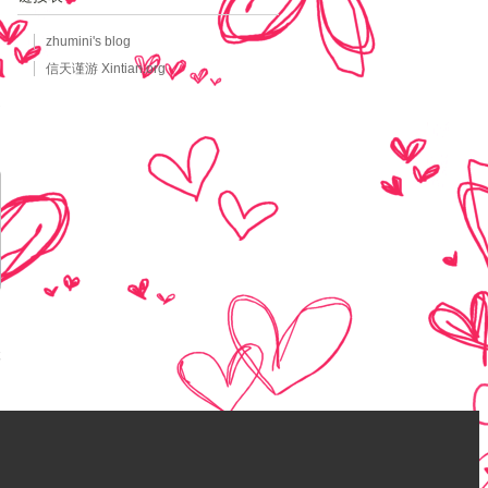
zhumini's blog
信天谨游 Xintian.org
博