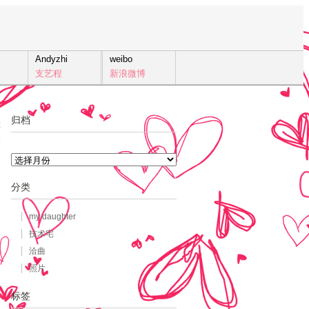
Andyzhi
weibo
支艺程
新浪微博
归档
1
发
归
档
分类
my daughter
技术宅
洽曲
照片
标签