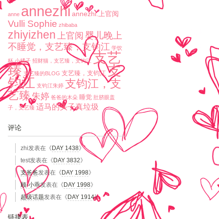
annezhi
annezhi.上官阅
anne
Vulli Sophie
zhibaba
zhiyizhen
婴儿晚上
上官阅
不睡觉，支艺臻，支钧江
学饮
支艺
杯
小橘子
招财猫，支艺臻，支钧江
臻
支
支艺臻，支钧江
支艺臻的BLOG
钧江
支钧江，支
支钧江朱婷
艺臻
朱婷
睡觉
爸爸的木朵
肚脐眼盖
适马的头子真垃圾
子，支艺臻
评论
zhi
发表在《
DAY 1438
》
test
发表在《
DAY 3832
》
支爸爸
发表在《
DAY 1998
》
顾-小乖
发表在《
DAY 1998
》
超级话题
发表在《
DAY 1914
》
链接表