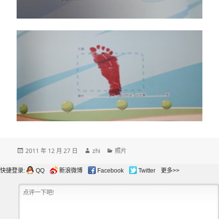
发
作
分
2011 年 12 月 27 日
zhi
照片
布
者
类
于
快捷登录:
QQ
新浪微博
Facebook
Twitter
更多>>